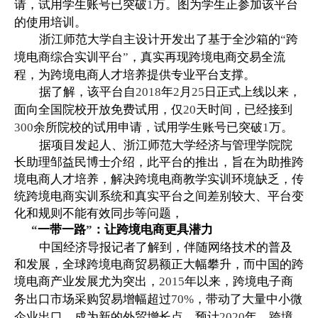
请，试用学生账号已突破
万。图为学生正参加该平台
1
的使用培训。
浙江师范大学自主设计开发出了基于全沙箱的
跨
“
境电商综合实训平台
，真实再现跨境电商交易全流
”
程，为跨境电商人才培养提供专业平台支撑。
据了解，该平台自
年
月
日正式上线以来，
2018
2
25
面向全国院校开放免费试用，仅
天时间，已经接到
20
余所院校的试用申请，试用学生账号已突破
万。
300
1
据项目发起人、浙江师范大学经济与管理学院院
长助理邹益民博士介绍，此平台的推出，旨在为助推跨
境电商人才培养，解决跨境电商教学实训环境缺乏，传
统跨境电商实训系统和真实平台之间差别较大、平台变
化和规则不能有效同步等问题，
“
一带一路
”
：让跨境电商更具潜力
中国经济导报记者了解到，伴随网络技术的普及
和发展，全球跨境电商贸易额正大幅攀升，而中国的跨
境电商产业发展尤为突出，
年以来，跨境电子商
2015
务出口市场采购贸易增幅超过
，带动了大量中小微
70%
企业出口，成为新的外贸增长点，预计
年，跨境
2020