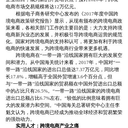
电商市场交易规模将达
万亿元。
12
根据电子商务研究中心发布的《
年度中国跨
2017
境电商政策研究报告》显示，从现有颁布的跨境电商政
策来看，各相关部门工作的主要目的是：大力支持跨境
电商新兴业态的发展，并积极引导跨境电商运营的规范
化。国家对跨境电商的支持和认可，将更加有利于跨境
电商的快速发展，为跨境电商行业带来更多机遇。
跨境电商在
一带一路
沿线国家拥有巨大的发展空
“
”
间和潜力。从中国海关统计来看，
年，中国对
一
2017
“
带一路
沿线国家的进出口总值达
万亿元，同比增
”
7.37
长
，增幅高于全国外贸增速
个百分点，但
17.8%
3.6
与
一带一路
沿线国家的贸易额在中国外贸进出口总额
“
”
中的占比只有
。
一带一路
沿线国家的跨境电商
26.5%
“
”
进出口总额占比
左右。
较低的比例意味着拥有巨
6.7%
“
大的发展潜力和空间。
中国海关总署研究中心主任李
”
魁文认为，跨境电商已经成为推动全球经济和贸易繁荣
的强劲动力。
实用人才：跨境电商产业之痛