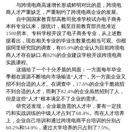
与跨境电商高速增长形成鲜明对比的是，跨境电
商人才严重缺乏，严重制约了跨境电商企业的发展。
自中国国家教育部高教司批准学校试办电子商务
本科专业以来，据统计，截至目前教育部共批准近
所本、专科学校开设了电子商务专业，从上述数
1500
据看出，现在相关专业的毕业生数量也相当可观。但根
据阿里研究院的调查，有
的企业认为目前跨境电
85.9%
商人才存在缺口
有
的企业建议学校开设跨境电商
,
82%
实践课程。
这描绘了一个十分矛盾的局面：一方面每年毕业
季都在源源不断地向市场输送
人才
，另一方面企业又
“
”
招不到合适的人才。在调查中，
的企业干脆就招
17.6%
不到合适的人才，而剩下
的企业虽然招到了人，
82.4%
但是这些
人才
根本满足不了企业的需求。
“
”
研究还发现，企业最急需的人才中，要有一定技
巧和实战训练的中级人才占到了
。而在人才培养
68.4%
上，企业自己培训和通过跨境电商平台培训的分别占
和
，通过大学培养的只占到了
。
60.2%
54.9%
7.5%