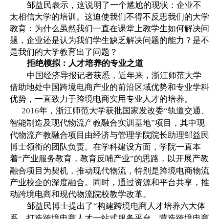
邹益民表示，这说明了一个尴尬的现状：企业不
太相信大学的培训。这迫使我们不得不反思我们的大学
教育：为什么虽然我们一直在课堂上教学生如何解决问
题，企业还是认为我们学生缺乏解决问题的能力？是不
是我们的大学教育出了问题？
拒绝模拟：人才培养的专业之道
中国经济导报记者获悉，近年来，浙江师范大学
借助地处中国跨境电商产业的前沿区域优势和专业学科
优势，一直致力于跨境电商实用专业人才的培养。
年，浙江师范大学获批国家发改委
轨道交通、
2016
“
智能制造及现代物流产教融合实训基地
项目，其中现
”
代物流产教融合项目由经济与管理学院院长助理邹益民
博士领衔的团队负责。在学科建设方面，学院一直本
着
产业服务教育，教育反哺产业
的思路，以开展产教
“
”
融合项目为契机，推动现代物流，特别是跨境电商物流
产业校企的深度融合。同时，通过资源和平台共享，推
动跨境电商和现代物流院校教学改革。
邹益民博士提出了
构建跨境电商人才培养六大体
“
系，打造跨境电商人才一站式服务平台，营造跨境电商