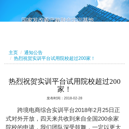
主页
通知公告
热烈祝贺实训平台试用院校超过200家！
热烈祝贺实训平台试用院校超过200
家！
发布时间：2018-02-28
跨境电商综合实训平台
2018
年
2
月
25
日正
式对外开放，四天来共收到来自全国
200
余家
院校的申请，我们团队深受鼓舞，一定以更大